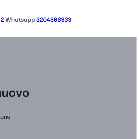
32
Whatsapp
3204866333
 nuovo
hone