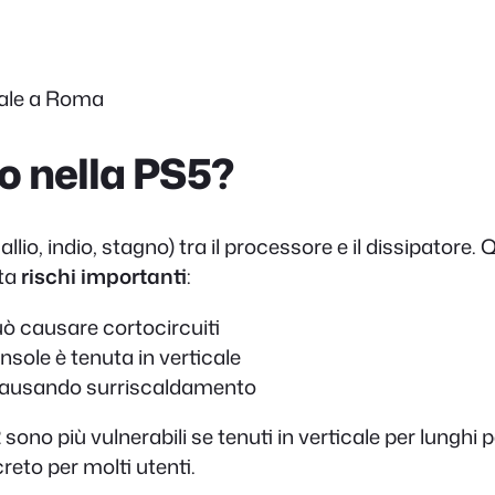
nale a Roma
do nella PS5?
allio, indio, stagno) tra il processore e il dissipator
nta
rischi importanti
:
uò causare cortocircuiti
onsole è tenuta in verticale
 causando surriscaldamento
2 sono più vulnerabili se tenuti in verticale per lunghi 
eto per molti utenti.