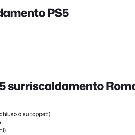
aldamento PS5
S5 surriscaldamento Rom
 chiuso o su tappeti)
e
ci)