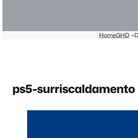
Home
GHD
D
ps5-surriscaldamento