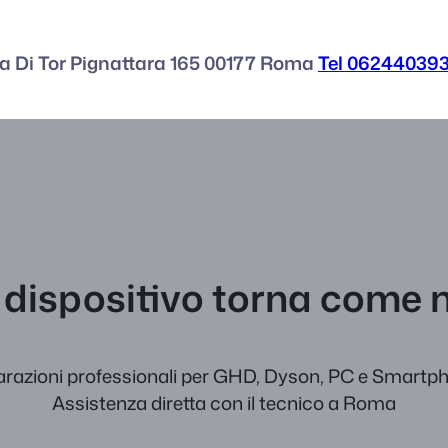
a Di Tor Pignattara 165 00177 Roma
Tel 06244039
o dispositivo torna come
arazioni professionali per GHD, Dyson, PC e Smartp
Assistenza diretta con il tecnico a Roma